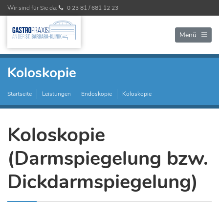
Wir sind für Sie da:
0 23 81 / 681 12 23
Menü
Koloskopie
Startseite
Leistungen
Endoskopie
Koloskopie
Koloskopie
(Darmspiegelung bzw.
Dickdarmspiegelung)